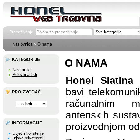
Pretraživanje
Naslovnica
>
O nama
KATEGORIJE
O NAMA
Novi artikli
Polovni artikli
Honel Slatina
j
bavi telekomuni
PROIZVOĐAČ
računalnim 
antenskih susta
INFORMACIJE
proizvodnjom od
Uvjeti i korištenje
Izjava privatnosti