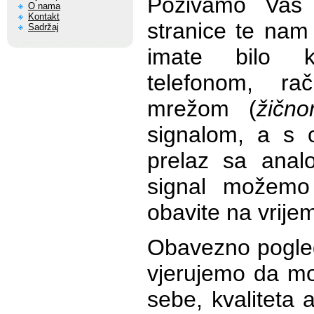
Pozivamo Vas 
O nama
Kontakt
stranice te nam 
Sadržaj
imate bilo 
telefonom, ra
mrežom (
žičn
signalom, a s 
prelaz sa anal
signal možem
obavite na vrije
Obavezno pogled
vjerujemo da mo
sebe, kvaliteta a